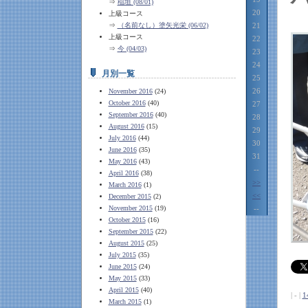
⇒
稲垣 (08/01)
20
上級コース
⇒
（名前なし）塗矢光栄 (06/02)
21
上級コース
22
⇒
今 (04/03)
23
24
月別一覧
25
26
November 2016
(24)
October 2016
(40)
27
September 2016
(40)
28
August 2016
(15)
29
July 2016
(44)
30
June 2016
(35)
31
May 2016
(43)
--
April 2016
(38)
>>
March 2016
(1)
<<
December 2015
(2)
November 2015
(19)
--
October 2015
(16)
September 2015
(22)
August 2015
(25)
July 2015
(35)
June 2015
(24)
May 2015
(33)
April 2015
(40)
| - |
1
March 2015
(1)