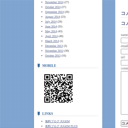
November 2014
(27)
October 2014
(27)
September 2014
(26)
コ
August 2014
(23)
July 2014
(29)
コ
June 2014
(35)
May 2014
(43)
name
April 2014
(49)
March 2014
(1)
email
December 2013
(3)
November 2013
(30)
October 2013
(16)
url:
MOBILE
comm
LINKS
無料ブログ JUGEM
有料ブログ JUGEM PLUS