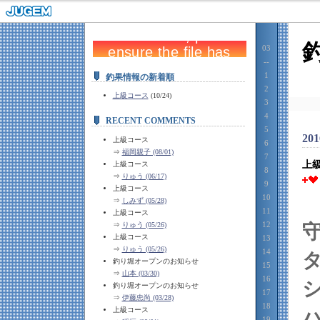
03
--
1
釣果情報の新着順
2
上級コース
(10/24)
3
4
RECENT COMMENTS
5
201
上級コース
6
⇒
福岡親子 (08/01)
7
上
上級コース
8
⇒
りゅう (06/17)
9
上級コース
10
⇒
しみず (05/28)
11
上級コース
12
⇒
りゅう (05/26)
上級コース
13
⇒
りゅう (05/26)
14
釣り堀オープンのお知らせ
15
⇒
山本 (03/30)
16
釣り堀オープンのお知らせ
17
⇒
伊藤忠尚 (03/28)
18
上級コース
19