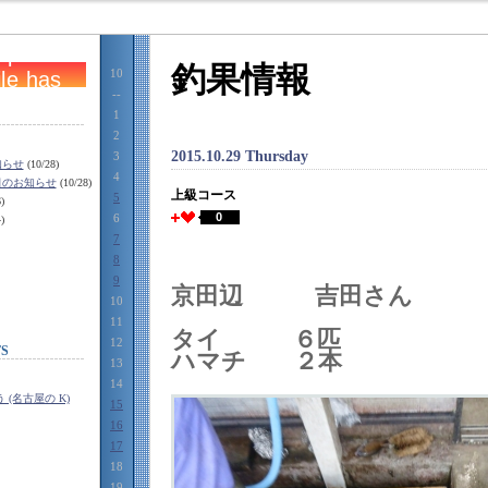
釣果情報
10
--
1
2
2015.10.29 Thursday
3
知らせ
(10/28)
4
日のお知らせ
(10/28)
上級コース
5
)
0
6
)
7
8
9
京田辺 吉田さん
10
11
タイ ６匹
12
S
ハマチ ２本
13
14
(名古屋の K)
15
16
17
18
19