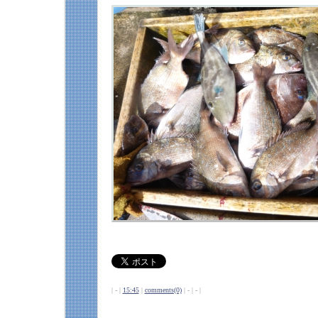
| - |
15:45
|
comments(0)
| - | - |