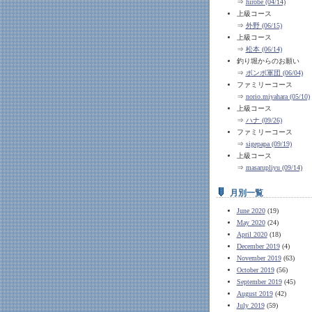
⇒
hirobe (04/14)
上級コース
⇒
外野 (06/15)
上級コース
⇒
松本 (06/14)
釣り堀からのお願い
⇒
ボンボ軍団 (06/04)
ファミリーコース
⇒
norio.miyahara (05/10)
上級コース
⇒
ハナ (09/26)
ファミリーコース
⇒
sigepapa (09/19)
上級コース
⇒
masarupliyu (09/14)
月別一覧
June 2020
(19)
May 2020
(24)
April 2020
(18)
December 2019
(4)
November 2019
(63)
October 2019
(56)
September 2019
(45)
August 2019
(42)
July 2019
(59)