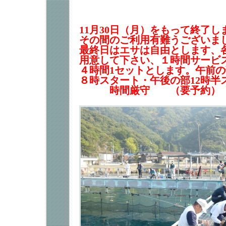
11月30日（月）をもって終了し
その間のご利用有難うございま
最終日はエサは自由とします、
用意して下さい、１時間サービ
４時間1セットとします。午前の
８時スタート・午後の部12時半
時間厳守 （要予約）