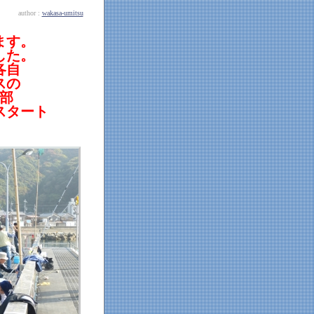
author :
wakasa-umitsu
ます。
した。
各自
スの
部
スタート