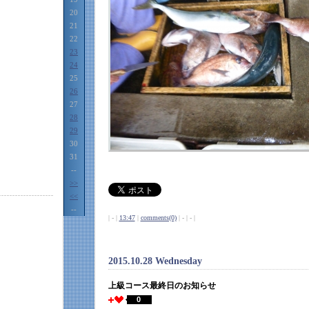
20
21
22
23
24
25
26
27
28
29
30
31
--
>>
<<
--
| - |
13:47
|
comments(0)
| - | - |
2015.10.28 Wednesday
上級コース最終日のお知らせ
0