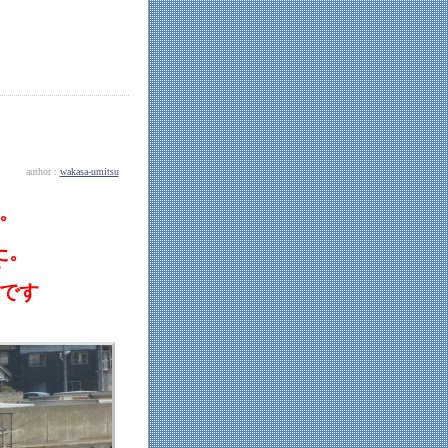
author :
wakasa-umitsu
。
た。
す
です
）