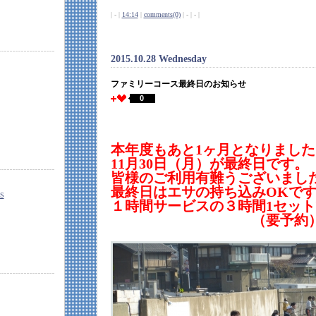
| - |
14:14
|
comments(0)
| - | - |
2015.10.28 Wednesday
ファミリーコース最終日のお知らせ
0
本年度もあと1ヶ月となりました
11月30日（月）が最終日です。
皆様のご利用有難うございまし
最終日はエサの持ち込みOKで
S
１時間サービスの３時間1セット
（要予約