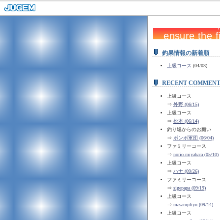
釣果情報の新着順
上級コース
(04/03)
RECENT COMMENT
上級コース
⇒
外野 (06/15)
上級コース
⇒
松本 (06/14)
釣り堀からのお願い
⇒
ボンボ軍団 (06/04)
ファミリーコース
⇒
norio.miyahara (05/10)
上級コース
⇒
ハナ (09/26)
ファミリーコース
⇒
sigepapa (09/19)
上級コース
⇒
masarupliyu (09/14)
上級コース