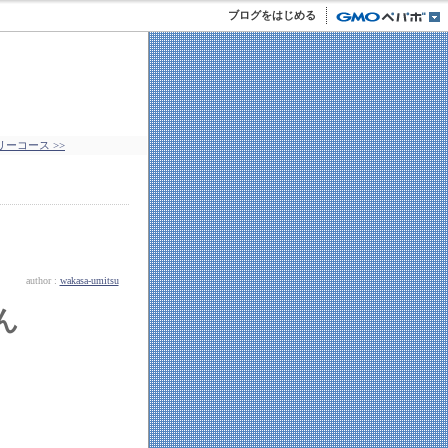
ブログをはじめる
ーコース >>
author :
wakasa-umitsu
ん