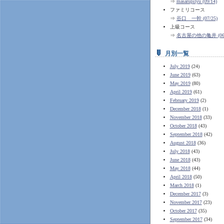
⇒
masarupilyu (09/14)
ファミリコース
⇒
谷口 一幹 (07/25)
上級コース
⇒
名古屋の他の亀井 (06/
月別一覧
July 2019
(24)
June 2019
(63)
May 2019
(80)
April 2019
(61)
February 2019
(2)
December 2018
(1)
November 2018
(33)
October 2018
(43)
September 2018
(42)
August 2018
(36)
July 2018
(43)
June 2018
(43)
May 2018
(44)
April 2018
(50)
March 2018
(1)
December 2017
(3)
November 2017
(23)
October 2017
(35)
September 2017
(34)