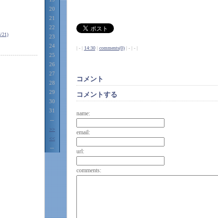
20
21
22
21)
23
24
| - |
14:30
|
comments(0)
| - | - |
25
26
27
コメント
28
29
コメントする
30
31
name:
--
>>
email:
<<
--
url:
comments: