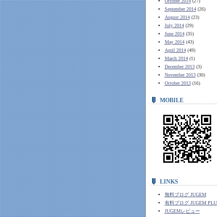
October 2014
(27)
September 2014
(26)
August 2014
(23)
July 2014
(29)
June 2014
(35)
May 2014
(43)
April 2014
(49)
March 2014
(1)
December 2013
(3)
November 2013
(30)
October 2013
(16)
MOBILE
LINKS
無料ブログ JUGEM
有料ブログ JUGEM PLU
JUGEMレビュー