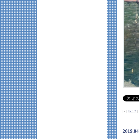
| - |
07:52
|
2019.0