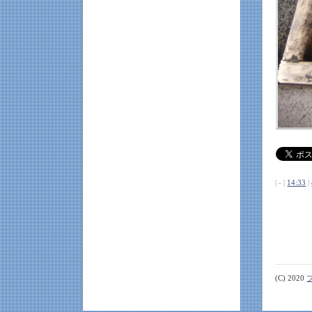
| - |
14:33
|
(C) 2020