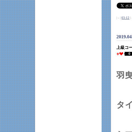
| - |
03:12
| 
2019.04
上級コ
0
羽
タ