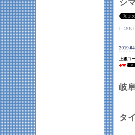
シ
| - |
16:16
|
2019.04
上級コ
0
岐
タ