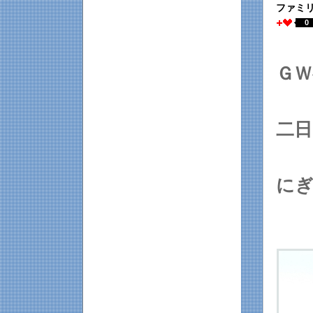
ファミ
0
Ｇ
二
に