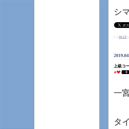
シ
| - |
16:13
|
2019.0
上級コ
0
一
タ