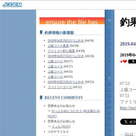
釣
04
--
1
釣果情報の新着順
2
2019年04月29日のつぶやき
(04/30)
2019.04
3
上級コース風景
(04/28)
4
ファミリー釣り風景
(04/28)
2019年
5
2019年04月27日のつぶやき
(04/28)
6
上級コース
(04/27)
0
上級コース
(04/27)
7
上級コース
(04/25)
8
上級コース
(04/25)
9
2019年04月22日のつぶやき
(04/23)
07:53
10
ファミリーコース
(04/22)
上級コ
11
12
07:51
RECENT COMMENTS
13
ファミ
営業休止のお知らせ
14
http://t
⇒
やっとかめヒコたろう (名古屋の K)
15
(05/07)
16
営業休止のお知らせ
17
⇒
うっち (05/07)
18
コロナウイルス
| - |
03:12
| 
19