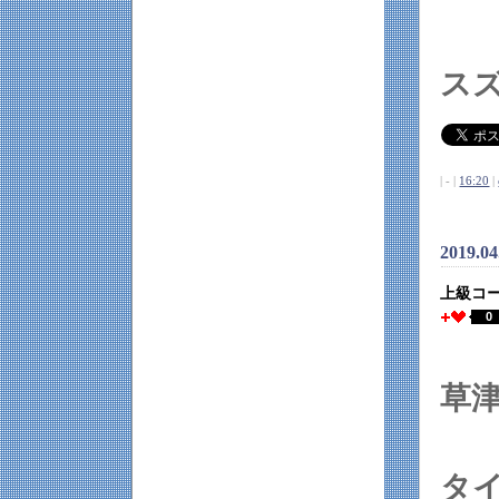
ス
| - |
16:20
|
2019.0
上級コ
0
草
タ