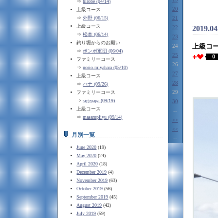
⇒
hirobe (04/14)
20
上級コース
⇒
外野 (06/15)
21
上級コース
22
2019.0
⇒
松本 (06/14)
23
釣り堀からのお願い
24
上級コ
⇒
ボンボ軍団 (06/04)
25
0
ファミリーコース
26
⇒
norio.miyahara (05/10)
27
上級コース
28
⇒
ハナ (09/26)
29
ファミリーコース
⇒
sigepapa (09/19)
30
上級コース
--
⇒
masarupliyu (09/14)
>>
<<
月別一覧
--
June 2020
(19)
May 2020
(24)
April 2020
(18)
December 2019
(4)
November 2019
(63)
October 2019
(56)
September 2019
(45)
August 2019
(42)
July 2019
(59)