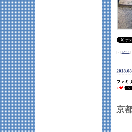
| - |
12:52
|
2018.0
ファミ
0
京