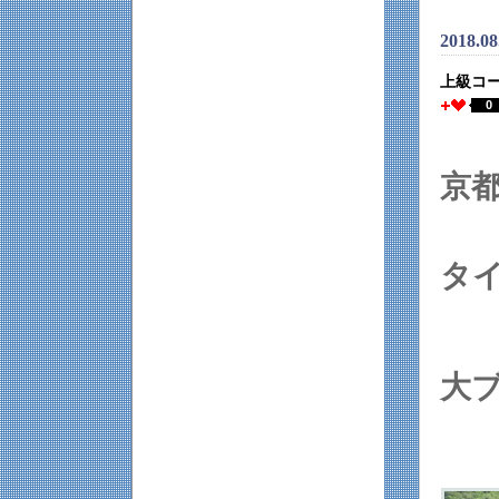
2018.0
上級コ
0
京
タ
大