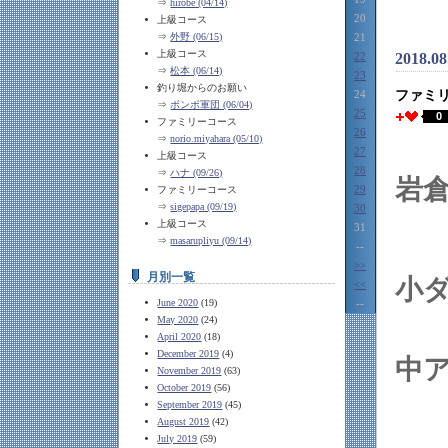
⇒
hirobe (04/14)
20
上級コース
⇒
外野 (06/15)
21
上級コース
22
2018.0
⇒
松本 (06/14)
23
釣り堀からのお願い
24
ファミ
⇒
ボンボ軍団 (06/04)
25
0
ファミリーコース
26
⇒
norio.miyahara (05/10)
27
上級コース
28
⇒
ハナ (09/26)
岩
29
ファミリーコース
⇒
sigepapa (09/19)
30
上級コース
31
⇒
masarupliyu (09/14)
--
>>
月別一覧
小
<<
June 2020
(19)
--
May 2020
(24)
April 2020
(18)
December 2019
(4)
中
November 2019
(63)
October 2019
(56)
September 2019
(45)
August 2019
(42)
July 2019
(59)