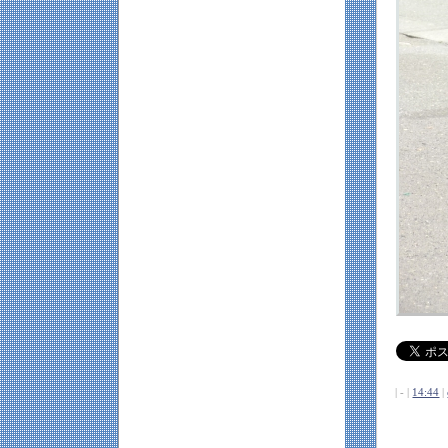
| - |
14:44
|