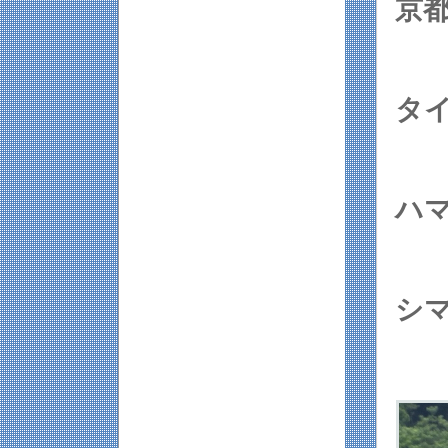
京
タ
ハ
シ