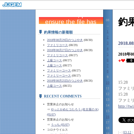
釣
08
--
1
釣果情報の新着順
2
2018年08月29日のつぶやき
(08/30)
2018.0
3
ファミリコース
(08/29)
4
2018年08月27日のつぶやき
(08/28)
2018年
5
ファミリコース
(08/27)
6
上級コース
(08/27)
0
上級コース
(08/27)
7
ファミリーコース
(08/27)
8
ファミリーコース
(08/27)
9
2018年08月25日のつぶやき
(08/26)
15:28
10
上級コース
(08/25)
ファミ
11
12
15:28
RECENT COMMENTS
13
ファミ
営業休止のお知らせ
14
http://t
⇒
やっとかめヒコたろう (名古屋の K)
15
(05/07)
16
営業休止のお知らせ
17
⇒
うっち (05/07)
18
コロナウイルス
| - |
03:12
| 
19