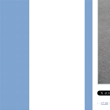
| - |
17:18
|