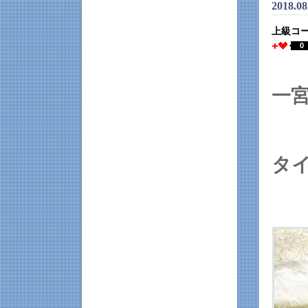
2018.0
上級コ
0
一
タ