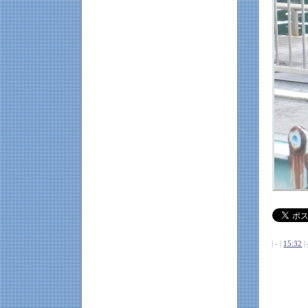
| - |
15:32
|