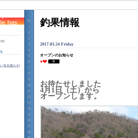
釣果情報
03
--
1
2
24)
2017.03.24 Friday
3
4
S
オープンのお知らせ
5
0
6
(名古屋の K)
7
8
9
お待たせしました
10
4月1日（土）から
11
オープンします。
12
13
14
15
16
17
18
19