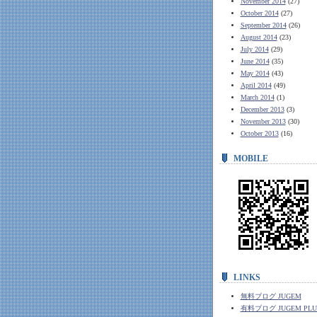
November 2014
(27)
October 2014
(27)
September 2014
(26)
August 2014
(23)
July 2014
(29)
June 2014
(35)
May 2014
(43)
April 2014
(49)
March 2014
(1)
December 2013
(3)
November 2013
(30)
October 2013
(16)
MOBILE
LINKS
無料ブログ JUGEM
有料ブログ JUGEM PLU