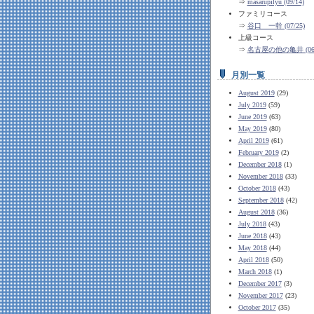
⇒
masarupilyu (09/14)
ファミリコース
⇒
谷口 一幹 (07/25)
上級コース
⇒
名古屋の他の亀井 (06/
月別一覧
August 2019
(29)
July 2019
(59)
June 2019
(63)
May 2019
(80)
April 2019
(61)
February 2019
(2)
December 2018
(1)
November 2018
(33)
October 2018
(43)
September 2018
(42)
August 2018
(36)
July 2018
(43)
June 2018
(43)
May 2018
(44)
April 2018
(50)
March 2018
(1)
December 2017
(3)
November 2017
(23)
October 2017
(35)