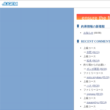
釣果情報の新着順
お知らせ
(06/08)
RECENT COMMENT
上級コース
⇒
外野 (06/15)
上級コース
⇒
松本 (06/14)
釣り堀からのお願い
⇒
ボンボ軍団 (06/04)
ファミリーコース
⇒
norio.miyahara (05/10)
上級コース
⇒
ハナ (09/26)
ファミリーコース
⇒
sigepapa (09/19)
上級コース
⇒
masarupliyu (09/14)
上級コース