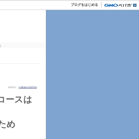
ブログをはじめる
>
author :
wakasa-umitsu
コースは
ため