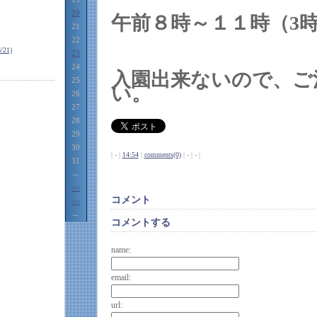
20
午前８時～１１時（3
21
22
21)
23
24
入園出来ないので、ご
25
い。
26
27
28
29
30
| - |
14:54
|
comments(0)
| - | - |
31
--
>>
コメント
<<
--
コメントする
name:
email:
url: