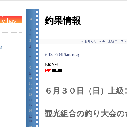
釣果情報
08
--
1
2
3
<< お知らせ
|
main
|
上級コース >
4
S
5
2019.06.08 Saturday
6
7
お知らせ
8
0
9
10
11
６月３０日（日）上級
12
13
14
15
16
観光組合の釣り大会の
17
18
19