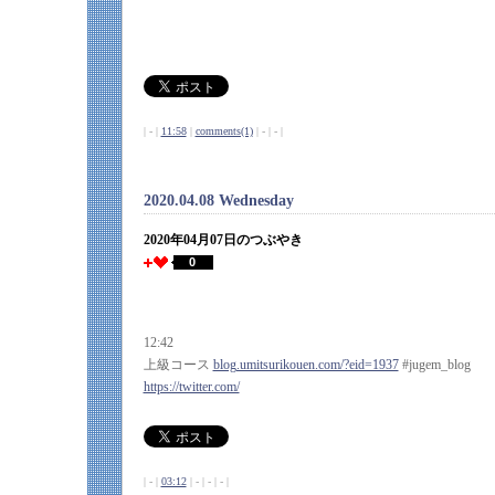
| - |
11:58
|
comments(1)
| - | - |
2020.04.08 Wednesday
2020年04月07日のつぶやき
0
12:42
上級コース
blog.umitsurikouen.com/?eid=1937
#jugem_blog
https://twitter.com/
| - |
03:12
| - | - | - |