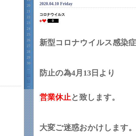
2020.04.10 Friday
20
21
コロナウイルス
22
0
23
24
25
26
新型コロナウイルス感染
27
28
29
30
--
防止の為4月13日より
>>
<<
--
営業休止
と致します。
大変ご迷惑おかけします