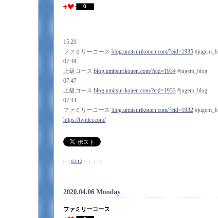
0
15:20
ファミリーコース
blog.umitsurikouen.com/?eid=1935
#jugem_b
07:49
上級コース
blog.umitsurikouen.com/?eid=1934
#jugem_blog
07:47
上級コース
blog.umitsurikouen.com/?eid=1933
#jugem_blog
07:44
ファミリーコース
blog.umitsurikouen.com/?eid=1932
#jugem_b
https://twitter.com/
| - |
03:12
| - | - | - |
2020.04.06 Monday
ファミリーコース