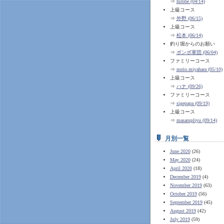
⇒
hirobe (04/14)
上級コース
⇒
外野 (06/15)
上級コース
⇒
松本 (06/14)
釣り堀からのお願い
⇒
ボンボ軍団 (06/04)
ファミリーコース
⇒
norio.miyahara (05/10)
上級コース
⇒
ハナ (09/26)
ファミリーコース
⇒
sigepapa (09/19)
上級コース
⇒
masarupliyu (09/14)
月別一覧
June 2020
(26)
May 2020
(24)
April 2020
(18)
December 2019
(4)
November 2019
(63)
October 2019
(56)
September 2019
(45)
August 2019
(42)
July 2019
(59)