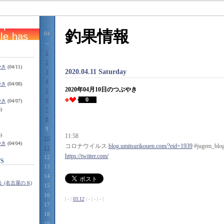
釣果情報
04
--
1
2
やき
(04/11)
2020.04.11 Saturday
3
4
やき
(04/08)
2020年04月10日のつぶやき
5
0
6
やき
(04/07)
)
7
8
9
)
11:58
10
やき
(04/04)
コロナウイルス
blog.umitsurikouen.com/?eid=1939
#jugem_blo
11
https://twitter.com/
12
S
13
14
(名古屋の K)
15
16
| - |
03:12
| - | - | - |
17
18
19