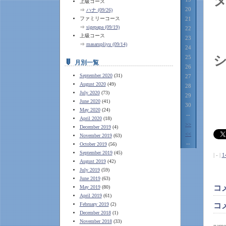
上級コース
20
⇒
ハナ (09/26)
ファミリーコース
21
⇒
sigepapa (09/19)
22
上級コース
23
⇒
masarupliyu (09/14)
24
25
月別一覧
26
September 2020
(31)
27
August 2020
(49)
28
July 2020
(73)
29
June 2020
(41)
30
May 2020
(24)
--
April 2020
(18)
>>
December 2019
(4)
<<
November 2019
(63)
--
October 2019
(56)
September 2019
(45)
| - |
1
August 2019
(42)
July 2019
(59)
June 2019
(63)
コ
May 2019
(80)
April 2019
(61)
February 2019
(2)
コ
December 2018
(1)
November 2018
(33)