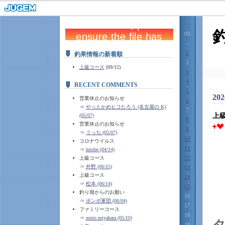
09
--
1
釣果情報の新着順
2
上級コース
(09/12)
3
4
RECENT COMMENTS
5
202
営業休止のお知らせ
6
⇒
やっとかめヒコたろう (名古屋の K)
7
上
(05/07)
8
営業休止のお知らせ
9
⇒
うっち (05/07)
10
コロナウイルス
11
⇒
hirobe (04/14)
12
上級コース
⇒
外野 (06/15)
13
上級コース
14
⇒
松本 (06/14)
15
釣り堀からのお願い
16
⇒
ボンボ軍団 (06/04)
17
ファミリーコース
18
⇒
norio.miyahara (05/10)
19